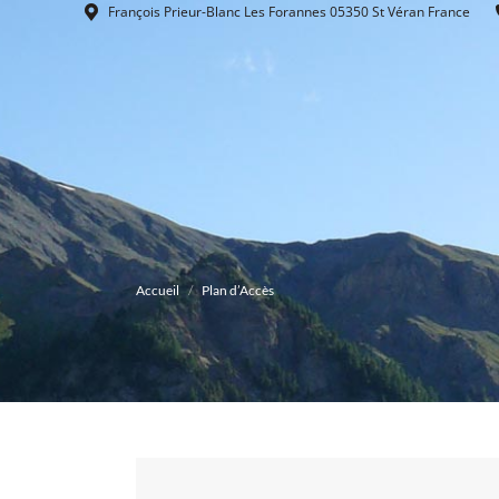
François Prieur-Blanc Les Forannes 05350 St Véran France
Accueil
Hébergemen
Vous êtes ici :
Accueil
Plan d’Accès