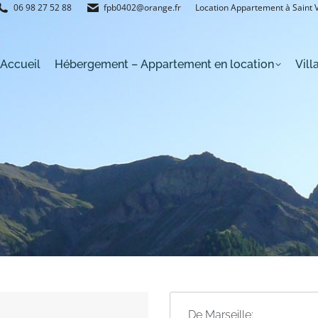
06 98 27 52 88
fpb0402@orange.fr
Location Appartement à Saint
t – Appartement en location
Village de Saint Véran
Accueil
Hébergement – Appartement en location
Vill
De Marseille: