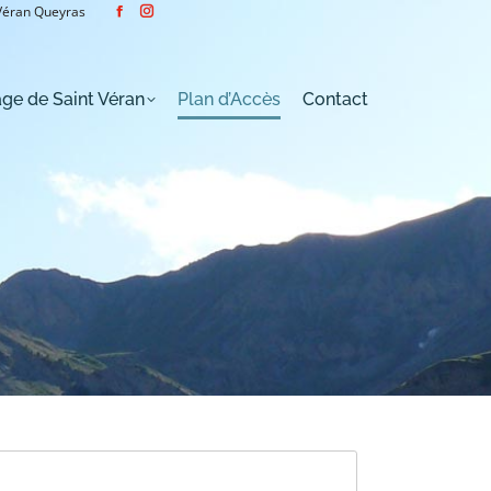
 Véran Queyras
Facebook
Instagram
page
page
Plan d’Accès
Contact
opens
opens
in
in
age de Saint Véran
Plan d’Accès
Contact
new
new
window
window