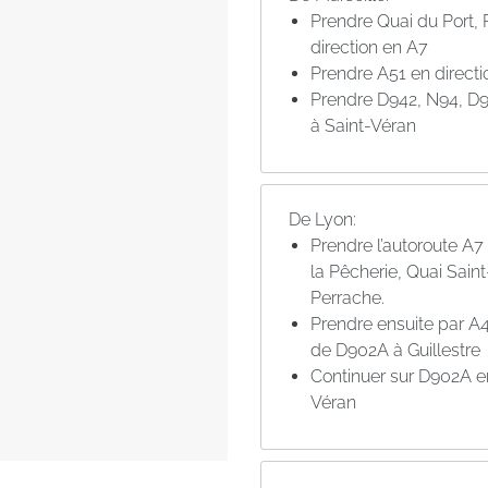
Prendre Quai du Port, 
direction en A7
Prendre A51 en directi
Prendre D942, N94, D90
à Saint-Véran
De Lyon:
Prendre l’autoroute A7
la Pêcherie, Quai Sain
Perrache.
Prendre ensuite par A4
de D902A à Guillestre
Continuer sur D902A en
Véran