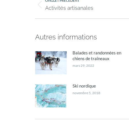
ONGLET PRÉCÉDENT
de
Onglet
Activités artisanales
précédent
commentaire
Autres informations
Balades et randonnées en
chiens de traîneaux
mars 29, 2022
Ski nordique
novembre 5, 2018