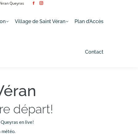
 Véran Queyras
Facebook
Instagram
page
page
Plan d’Accès
Contact
opens
opens
ion
Village de Saint Véran
Plan d’Accès
in
in
new
new
window
window
Contact
Véran
re départ!
 Queyras en live!
la météo.